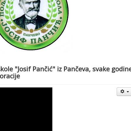
škole "Josif Pančić" iz Pančeva, svake godin
oracije