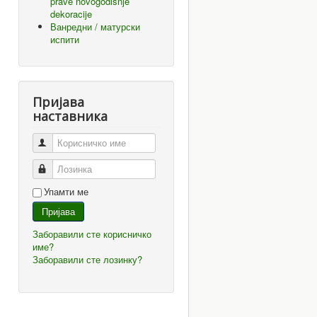
prave novogodišnje
dekoracije
Ванредни / матурски
испити
Пријава
наставника
Корисничко име
Лозинка
Упамти ме
Пријава
Заборавили сте корисничко
име?
Заборавили сте лозинку?