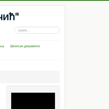
чић"
тражи...
ења
Школски документи