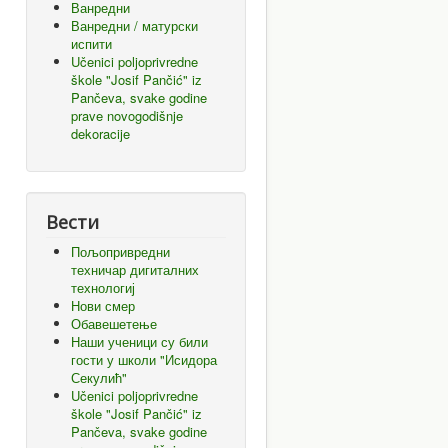
Ванредни
Ванредни / матурски
испити
Učenici poljoprivredne
škole "Josif Pančić" iz
Pančeva, svake godine
prave novogodišnje
dekoracije
Вести
Пољопривредни
техничар дигиталних
технологиј
Нови смер
Обавешетење
Наши ученици су били
гости у школи "Исидора
Секулић"
Učenici poljoprivredne
škole "Josif Pančić" iz
Pančeva, svake godine