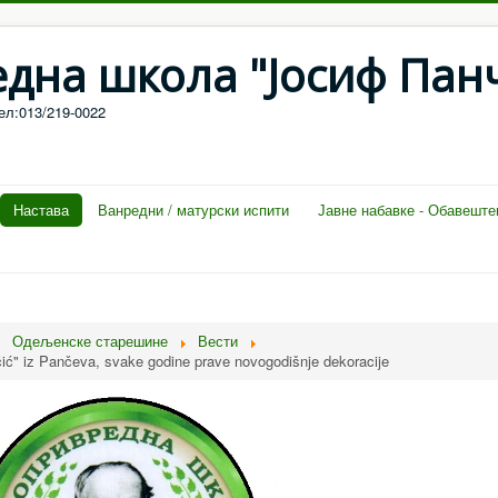
дна школа "Јосиф Пан
ел:013/219-0022
Настава
Ванредни / матурски испити
Јавне набавке - Обавешт
Одељенске старешине
Вести
nčić" iz Pančeva, svake godine prave novogodišnje dekoracije