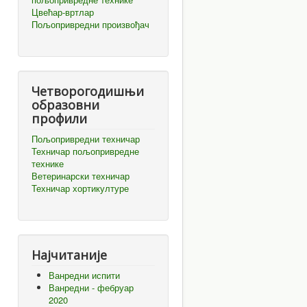
Цвећар-вртлар
Пољопривредни произвођач
Четворогодишњи
образовни
профили
Пољопривредни техничар
Техничар пољопривредне
технике
Ветеринарски техничар
Техничар хортикултуре
Најчитаније
Ванредни испити
Ванредни - фебруар
2020