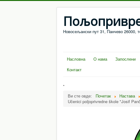
Пољопривре
Новосељански пут 31, Панчево 26000, т
Насловна
О нама
Запослени
Контакт
.
Ви сте овде:
Почетак
Настава
Učenici poljoprivredne škole "Josif Pa