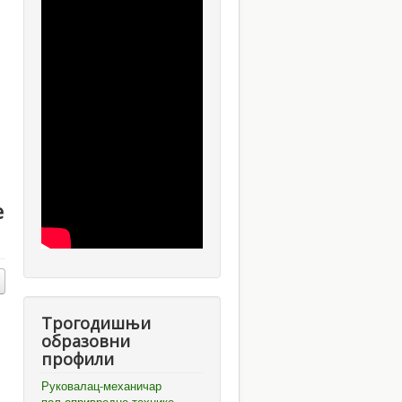
e
Трогодишњи
образовни
профили
Руковалац-механичар
пољопривредне технике