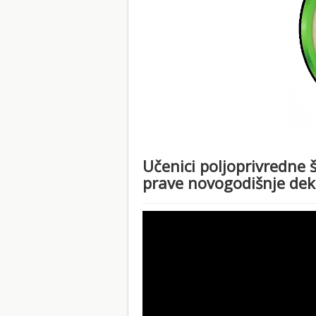
Učenici poljoprivredne 
prave novogodišnje dek