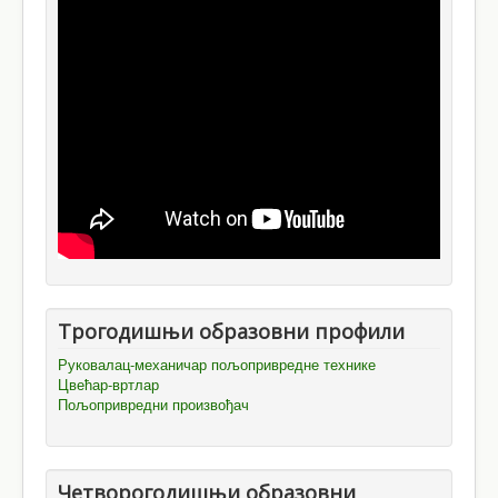
Трогодишњи образовни профили
Руковалац-механичар пољопривредне технике
Цвећар-вртлар
Пољопривредни произвођач
Четворогодишњи образовни