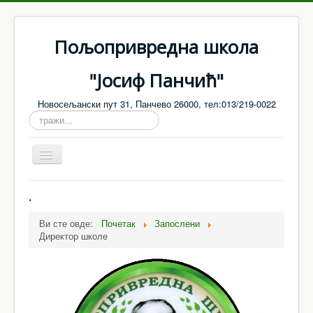
Пољопривредна школа
"Јосиф Панчић"
Новосељански пут 31, Панчево 26000, тел:013/219-0022
тражи...
Toggle
Navigation
Насловна
.
О нама
Ви сте овде:
Почетак
Запослени
Директор школе
Запослени
Настава
Ванредни / матурски испити
Јавне набавке - Обавештења