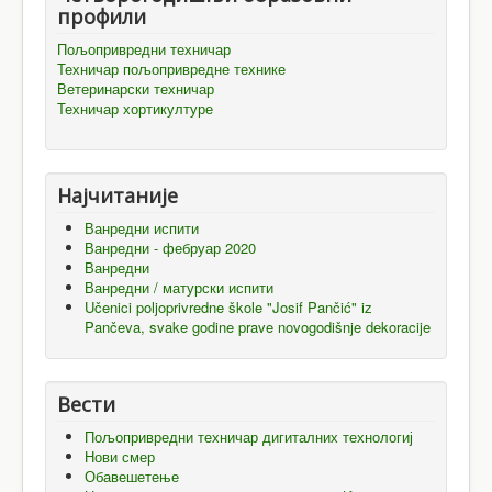
профили
Пољопривредни техничар
Техничар пољопривредне технике
Ветеринарски техничар
Техничар хортикултуре
Најчитаније
Ванредни испити
Ванредни - фебруар 2020
Ванредни
Ванредни / матурски испити
Učenici poljoprivredne škole "Josif Pančić" iz
Pančeva, svake godine prave novogodišnje dekoracije
Вести
Пољопривредни техничар дигиталних технологиј
Нови смер
Обавешетење