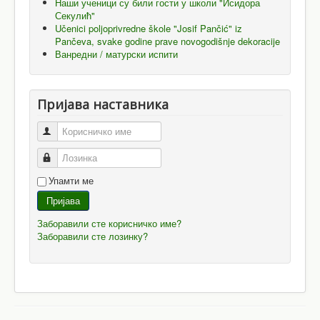
Наши ученици су били гости у школи "Исидора
Секулић"
Učenici poljoprivredne škole "Josif Pančić" iz
Pančeva, svake godine prave novogodišnje dekoracije
Ванредни / матурски испити
Пријава наставника
Корисничко име
Лозинка
Упамти ме
Пријава
Заборавили сте корисничко име?
Заборавили сте лозинку?