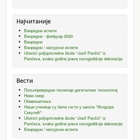
Најчитаније
Ванредни испити
Ванредни - фебруар 2020
Ванредни
Ванредни / матурски испити
Učenici poljoprivredne škole "Josif Pančić" iz
Pančeva, svake godine prave novogodišnje dekoracije
Вести
Пољопривредни техничар дигиталних технологиј
Нови смер
Обавешетење
Наши ученици су били гости у школи "Исидора
Секулић"
Učenici poljoprivredne škole "Josif Pančić" iz
Pančeva, svake godine prave novogodišnje dekoracije
Ванредни / матурски испити