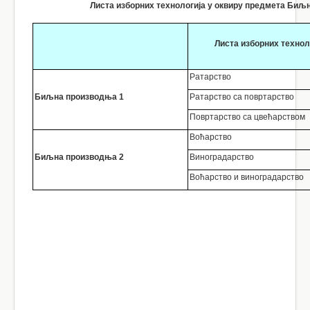
Листа изборних технологија у оквиру предмета Би
Листа изборних технол
Ратарство
Биљна производња 1
Ратарство са повртарство
Повртарство са цвећарством
Воћарство
Биљна производња 2
Виноградарство
Воћарство и виноградарство