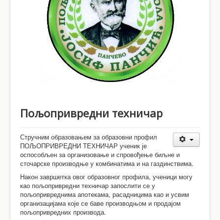
Школски документи
Контакт
Пољопривредни техничар
Стручним образовањем за образовни профил
ПОЉОПРИВРЕДНИ ТЕХНИЧАР ученик је
оспособљен за организовање и спровођење биљне и
сточарске производње у комбинатима и на газдинствима.
Након завршетка овог образовног профила, ученици могу
као пољопривредни техничар запослити се у
пољопривреднима апотекама, расадницима као и усвим
организацијама које се баве производњом и продајом
пољопривредних производа.