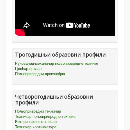
Трогодишњи образовни профили
Руковалац-механичар пољопривредне технике
Цвећар-вртлар
Пољопривредни произвођач
Четворогодишњи образовни
профили
Пољопривредни техничар
Техничар пољопривредне технике
Ветеринарски техничар
Техничар хортикултуре