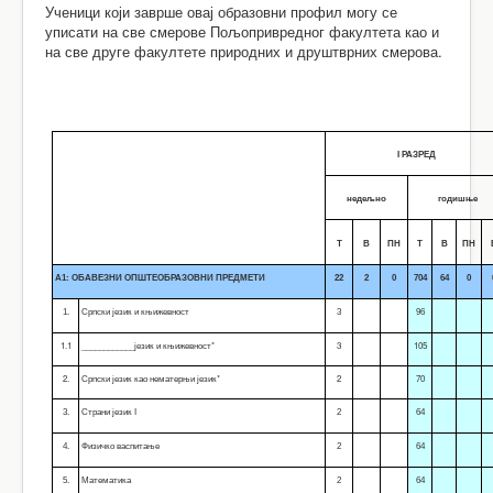
Ученици који заврше овај образовни профил могу се
уписати на све смерове Пољопривредног факултета као и
на све друге факултете природних и друштврних смерова.
I РАЗРЕД
недељно
годишње
Т
В
ПН
Т
В
ПН
А1: ОБАВЕЗНИ ОПШТЕОБРАЗОВНИ ПРЕДМЕТИ
22
2
0
704
64
0
1.
Српски језик и књижевност
3
96
1.1
____________језик и књижевност*
3
105
2.
Српски језик као нематерњи језик*
2
70
3.
Страни језик I
2
64
4.
Физичко васпитање
2
64
5.
Математика
2
64