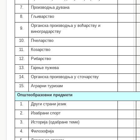
7.
Производња дувана
8.
Гљиварство
Органска производња у воћарству и
9.
виноградарству
10.
Пчеларство
11.
Козарство
12.
Рибарство
13.
Гајење пужева
14.
Органска производња у сточарству
15.
Аграрни туризам
Општеобразовни предмети
1.
Други страни језик
2.
Изабрани спорт
3.
Историја (одабране теме)
4.
Филозофија