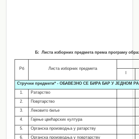
Б:
Листа изборних предмета према програму обра
Рб
Листа изборних предмета
I
Стручни предмети* - ОБАВЕЗНО СЕ БИРА БАР У ЈЕДНОМ Р
1.
Ратарство
2.
Повртарство
3.
Лековито биље
4.
Гајење цвећарских култура
5.
Органска производња у ратарству
6.
Органска производња у повртарству