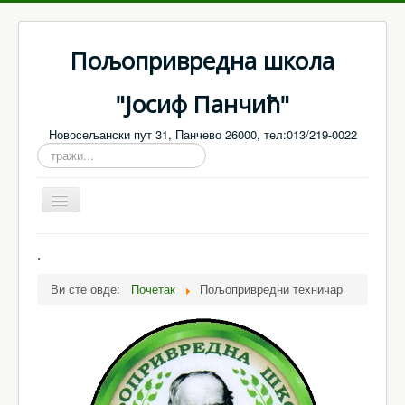
Пољопривредна школа
"Јосиф Панчић"
Новосељански пут 31, Панчево 26000, тел:013/219-0022
тражи...
Toggle
Navigation
Насловна
.
О нама
Ви сте овде:
Почетак
Пољопривредни техничар
Запослени
Настава
Ванредни / матурски испити
Јавне набавке - Обавештења