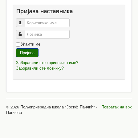
Пријава наставника
Корисничко име
Лозинка
Упамти ме
Пријава
Заборавили сте корисничко име?
Заборавили сте лозинку?
© 2026 Пољопривредна школа "Јосиф Панчић" -
Повратак на врх
Панчево