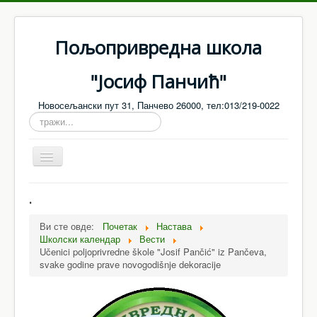
Пољопривредна школа
"Јосиф Панчић"
Новосељански пут 31, Панчево 26000, тел:013/219-0022
тражи...
Toggle
Navigation
Насловна
.
О нама
Ви сте овде:
Почетак
Настава
Школски календар
Вести
Запослени
Učenici poljoprivredne škole "Josif Pančić" iz Pančeva,
Настава
svake godine prave novogodišnje dekoracije
Ванредни / матурски испити
Јавне набавке - Обавештења