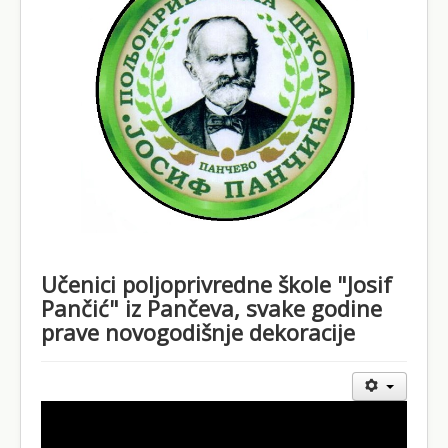
Школски документи
Контакт
Učenici poljoprivredne škole "Josif
Pančić" iz Pančeva, svake godine
prave novogodišnje dekoracije