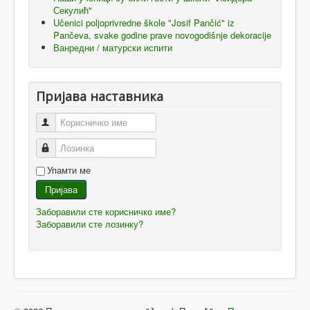
Секулић"
Učenici poljoprivredne škole "Josif Pančić" iz
Pančeva, svake godine prave novogodišnje dekoracije
Ванредни / матурски испити
Пријава наставника
Корисничко име
Лозинка
Упамти ме
Пријава
Заборавили сте корисничко име?
Заборавили сте лозинку?