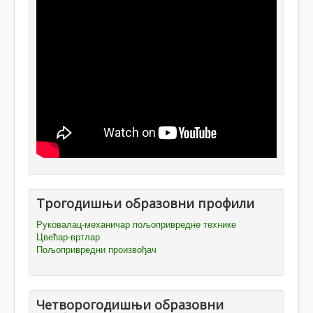
Трогодишњи образовни профили
Руковалац-механичар пољопривредне технике
Цвећар-вртлар
Пољопривредни произвођач
Четворогодишњи образовни