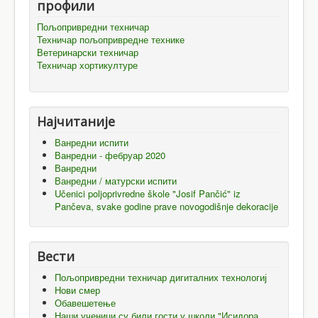
профили
Пољопривредни техничар
Техничар пољопривредне технике
Ветеринарски техничар
Техничар хортикултуре
Најчитаније
Ванредни испити
Ванредни - фебруар 2020
Ванредни
Ванредни / матурски испити
Učenici poljoprivredne škole "Josif Pančić" iz
Pančeva, svake godine prave novogodišnje dekoracije
Вести
Пољопривредни техничар дигиталних технологиј
Нови смер
Обавешетење
Наши ученици су били гости у школи "Исидора