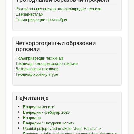
Руковалац-механичар пољопривредне технике
Цвећар-вртлар
Пољопривредни произвођач
Четворогодишњи образовни
профили
Пољопривредни техничар
Техничар пољопривредне технике
Ветеринарски техничар
Техничар хортикултуре
Најчитаније
Ванредни испити
Ванредни - фебруар 2020
Ванредни
Ванредни / матурски испити
Učenici poljoprivredne škole "Josif Pančić" iz
Pančeva, svake godine prave novogodišnje dekoracije