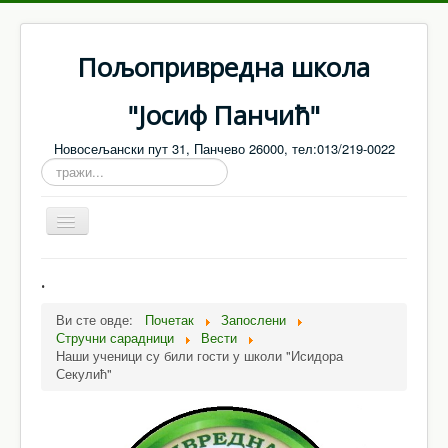
Пољопривредна школа
"Јосиф Панчић"
Новосељански пут 31, Панчево 26000, тел:013/219-0022
тражи...
Toggle
Navigation
Насловна
.
О нама
Ви сте овде:
Почетак
Запослени
Стручни сарадници
Вести
Запослени
Наши ученици су били гости у школи "Исидора
Настава
Секулић"
Ванредни / матурски испити
Јавне набавке - Обавештења