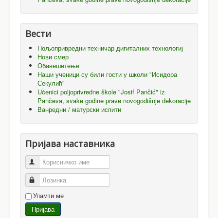
Вести
Пољопривредни техничар дигиталних технологиј
Нови смер
Обавешетење
Наши ученици су били гости у школи "Исидора
Секулић"
Učenici poljoprivredne škole "Josif Pančić" iz
Pančeva, svake godine prave novogodišnje dekoracije
Ванредни / матурски испити
Пријава наставника
Корисничко име
Лозинка
Упамти ме
Пријава