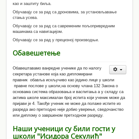
као и заштиту биља.
Обучавају се за рад са дроновима, за установљавање
стања усева.
Обучавају се за рад са савременим пољопривредним
машинама са навигацијом.
Обучавају се за рад у прецизној производњи.
Обавешетење
Обавештавамо ванредне ученике да по налогу
секретара установе која као дипломирани
правник обавља искључиво као једино лице у школи
правне послове у школи,на основу члана 132 Закона о
основама система образовања и васпитања а у складу са
актима школе максималан број испита који ученик може да
пријави је 4. Такође ученик не може да полаже испите из
разреда ако претходно није добио уверење, сведочанство
или диплому о завршеном претходном разреду.
Наши ученици су били гости у
школи "Исидора Секулић"