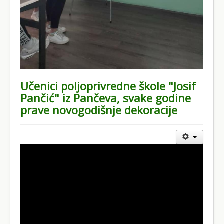
Učenici poljoprivredne škole "Josif
Pančić" iz Pančeva, svake godine
prave novogodišnje dekoracije