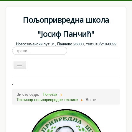
Пољопривредна школа
"Јосиф Панчић"
Новосељански пут 31, Панчево 26000, тел:013/219-0022
тражи...
Toggle
Navigation
Насловна
.
О нама
Ви сте овде:
Почетак
Техничар пољопривредне технике
Вести
Запослени
Настава
Ванредни / матурски испити
Јавне набавке - Обавештења