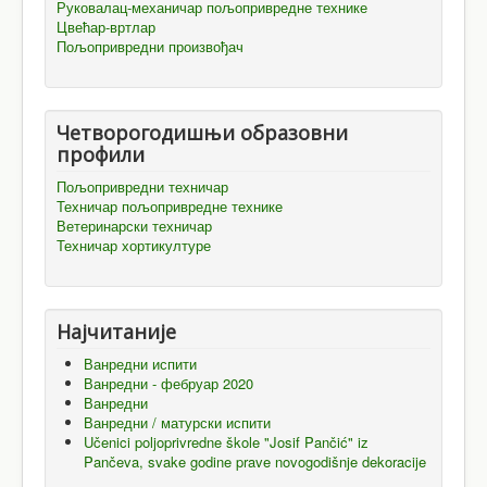
Руковалац-механичар пољопривредне технике
Цвећар-вртлар
Пољопривредни произвођач
Четворогодишњи образовни
профили
Пољопривредни техничар
Техничар пољопривредне технике
Ветеринарски техничар
Техничар хортикултуре
Најчитаније
Ванредни испити
Ванредни - фебруар 2020
Ванредни
Ванредни / матурски испити
Učenici poljoprivredne škole "Josif Pančić" iz
Pančeva, svake godine prave novogodišnje dekoracije