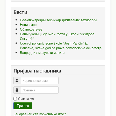
Вести
Пољопривредни техничар дигиталних технологиј
Нови смер
Обавешетење
Наши ученици су били гости у школи "Исидора
Секулић"
Učenici poljoprivredne škole "Josif Pančić" iz
Pančeva, svake godine prave novogodišnje dekoracije
Ванредни / матурски испити
Пријава наставника
Корисничко име
Лозинка
Упамти ме
Пријава
Заборавили сте корисничко име?