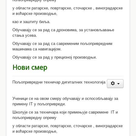
у области ратарске, повртарске, сточарске , виноградарске
и воћарске производње,
као и заштиту биља.
Обучавају се за рад са дроновима, за установљавање
стања усева.
Обучавају се за рад са савременим пољопривредним
машинама са навигацијом.
Обучавају се за рад у прецизној производњи.
Нови смер
Пољопривредни техничар дигиталних технологија
Ученици се на овом смеру обучавају и оспособљавају за
примену IT у пољопривреди.
Школује се за техничара који примењује савремене IT и
пољопривредну опрему
у области ратарске, повртарске, сточарске , виноградарске
и воћарске производње,