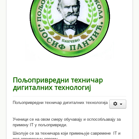
Школски документи
Контакт
Пољопривредни техничар
дигиталних технологиј
Пољопривредни техничар дигиталних технологија
Ученици се на овом смеру обучавају и оспособљавају за
примену IT у пољопривреди.
Школује се за техничара који примењује савремене IT и
пољопривредну опрему